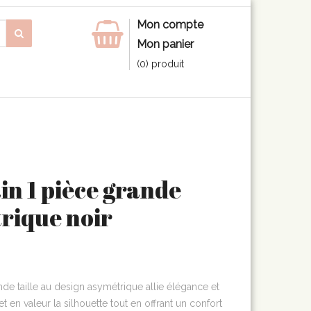
Mon compte
Mon panier
(0) produit
in 1 pièce grande
trique noir
nde taille au design asymétrique allie élégance et
en valeur la silhouette tout en offrant un confort