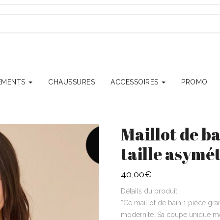
EMENTS
CHAUSSURES
ACCESSOIRES
PROMO
Maillot de ba
taille asymé
40,00
€
Détails du produit
“Ce maillot de bain 1 pièce gra
modernité. Sa coupe unique met 