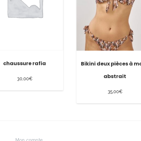
chaussure rafia
Bikini deux pièces à m
abstrait
30,00
€
35,00
€
Mon compte