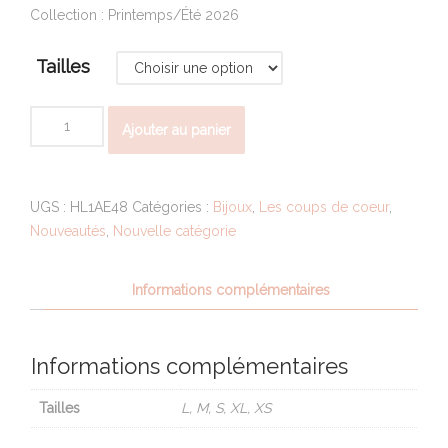
Collection : Printemps/Été 2026
Tailles
quantité
Ajouter au panier
de
Maillot
de
UGS :
HL1AE48
Catégories :
Bijoux
,
Les coups de coeur
,
bain
Nouveautés
,
Nouvelle catégorie
plongeant
motif
floral
Informations complémentaires
Informations complémentaires
Tailles
L, M, S, XL, XS