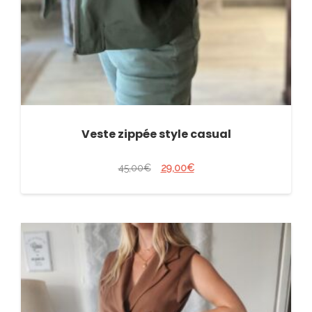
Veste zippée style casual
45,00
€
29,00
€