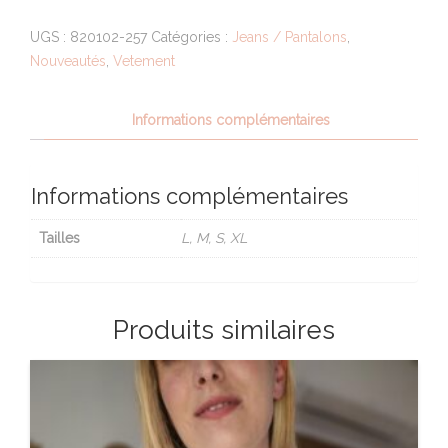
KAKI
UGS :
820102-257
Catégories :
Jeans / Pantalons
,
Nouveautés
,
Vetement
Informations complémentaires
Informations complémentaires
Tailles
L, M, S, XL
Produits similaires