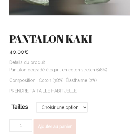
PANTALON KAKI
40,00
€
Détails du produit
Pantalon dégradé élégant en coton stretch (98%),
Composition : Coton (98%), Élasthanne (2%)
PRENDRE TA TAILLE HABITUELLE
Tailles
quantité
Ajouter au panier
de
PANTALON