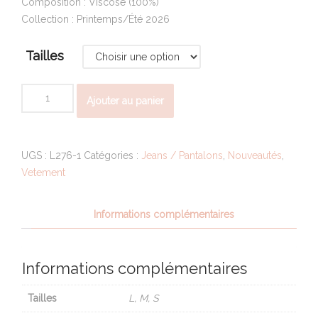
Composition : Viscose (100%)
Collection : Printemps/Été 2026
Tailles
quantité
Ajouter au panier
de
PANTALON
LISA
UGS :
L276-1
Catégories :
Jeans / Pantalons
,
Nouveautés
,
Vetement
Informations complémentaires
Informations complémentaires
Tailles
L, M, S