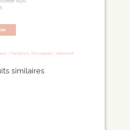
olyester (65%)
26
nier
ans / Pantalons
,
Nouveautés
,
Vetement
its similaires