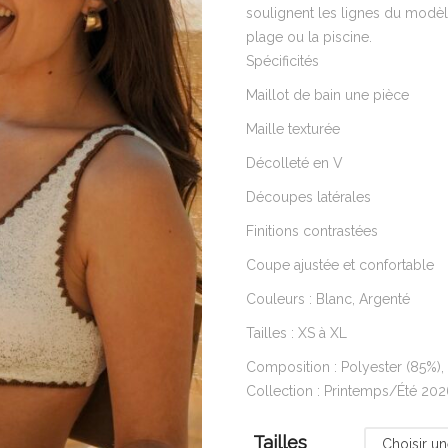
soulignent les lignes du modèl
plage ou la piscine.
Spécificités
Maillot de bain une pièce
Maille texturée
Décolleté en V
Découpes latérales
Finitions contrastées
Coupe ajustée et confortable
Couleurs : Blanc, Argenté
Tailles : XS à XL
Composition : Polyester (85%),
Collection : Printemps/Été 20
Tailles