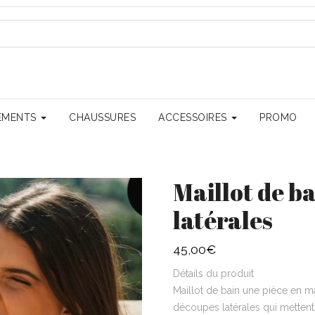
EMENTS
CHAUSSURES
ACCESSOIRES
PROMO
Maillot de b
latérales
45,00
€
Détails du produit
Maillot de bain une pièce en ma
découpes latérales qui mettent e